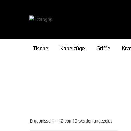
Zum
Inhalt
springen
Tische
Kabelzüge
Griffe
Kra
Pro- & Supinat
Cupping
Rising
Multi-Tool
Ergebnisse 1 – 12 von 19 werden angezeigt