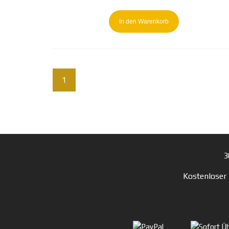
In den Warenkorb
1
2
→
3
Kostenloser