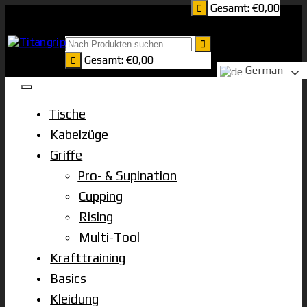
Gesamt:
€
0,00
Zum
Inhalt
springen
Gesamt:
€
0,00
German
Tische
Kabelzüge
Griffe
Pro- & Supination
Cupping
Rising
Multi-Tool
Krafttraining
Basics
Kleidung