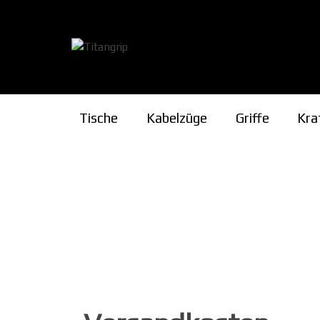
Zum
Inhalt
springen
Tische
Kabelzüge
Griffe
Kra
Pro- & Supinat
Cupping
Rising
Multi-Tool