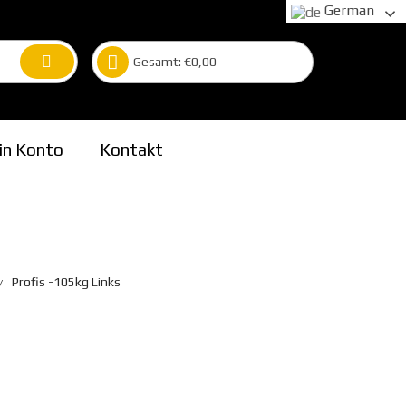
German
Gesamt:
€
0,00
in Konto
Kontakt
Profis -105kg Links