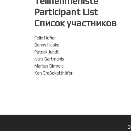
Teilnehmerliste
Participant List
Список участников
Felix Hefler
Benny Hapke
Patrick Jundt
Ivars Bartmanis
Markus Birmele
Ken Großekatthöfer
3