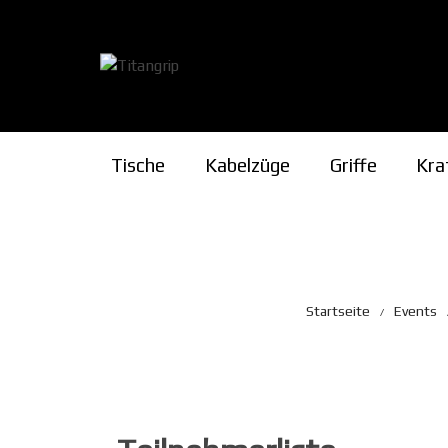
Zum
Inhalt
springen
Tische
Kabelzüge
Griffe
Kra
Pro- & Supinat
Cupping
Startseite
Events
Rising
Multi-Tool