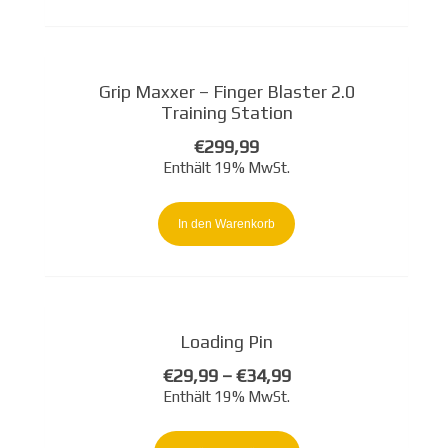
gewählt
werden
Grip Maxxer – Finger Blaster 2.0
Training Station
€
299,99
Enthält 19% MwSt.
In den Warenkorb
Loading Pin
€
29,99
–
€
34,99
Enthält 19% MwSt.
Dieses