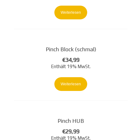
auf
der
Weiterlesen
Produktseite
gewählt
werden
Pinch Block (schmal)
€
34,99
Enthält 19% MwSt.
Weiterlesen
Pinch HUB
€
29,99
Enthält 19% MwSt.