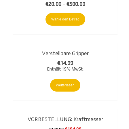
€
20,00
–
€
500,00
Dieses
Produkt
Wähle den Betrag
weist
mehrere
Varianten
auf.
Verstellbare Gripper
Die
Optionen
€
14,99
können
Enthält 19% MwSt.
auf
der
Weiterlesen
Produktseite
gewählt
werden
Angebot!
VORBESTELLUNG: Kraftmesser
Ursprünglicher
Aktueller