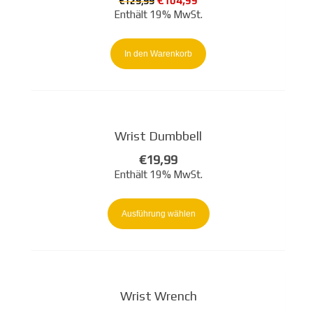
€
104,99
€
129,99
Preis
Preis
Enthält 19% MwSt.
war:
ist:
€129,99
€104,99.
In den Warenkorb
Wrist Dumbbell
€
19,99
Enthält 19% MwSt.
Dieses
Produkt
Ausführung wählen
weist
mehrere
Varianten
auf.
Wrist Wrench
Die