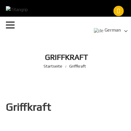
Zum
Inhalt
springen
German
GRIFFKRAFT
Startseite
Griffkraft
Griffkraft
Angebot!