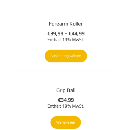
Forearm Roller
€
39,99
–
€
44,99
Enthält 19% MwSt.
Dieses
Produkt
Ausführung wählen
weist
mehrere
Varianten
auf.
Grip Ball
Die
Optionen
€
34,99
können
Enthält 19% MwSt.
auf
der
Weiterlesen
Produktseite