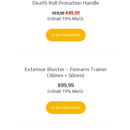
Death Roll Pronation Handle
Ursprünglicher
Aktueller
€
49,99
€
59,99
Preis
Preis
Enthält 19% MwSt.
war:
ist:
€59,99
€49,99.
In den Warenkorb
Extensor Blaster – Forearm Trainer
(30mm + 50mm)
€
99,99
Enthält 19% MwSt.
In den Warenkorb