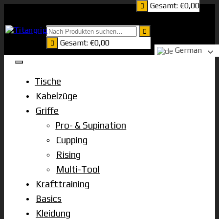
Gesamt:
€
0,00
Zum
Inhalt
springen
Gesamt:
€
0,00
German
Tische
Kabelzüge
Griffe
Pro- & Supination
Cupping
Rising
Multi-Tool
Krafttraining
Basics
Kleidung