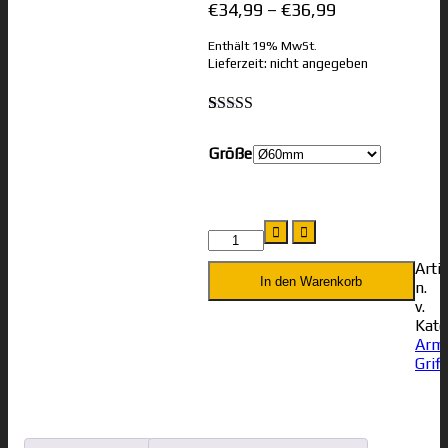
€
34,99
–
€
36,99
Enthält 19% MwSt.
Lieferzeit: nicht angegeben
Bewertet
1
mit
5.00
Größe
von 5,
basierend
auf
Kundenbewertung
Multi
Spinner
Menge
Arti
In den Warenkorb
n.
v.
Kate
Armw
Grif