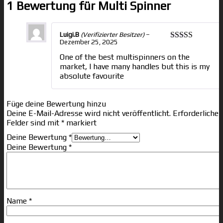
1 Bewertung für
Multi Spinner
Luigi.B
(Verifizierter Besitzer)
–
Dezember 25, 2025
Bewertet
mit
5
von 5
One of the best multispinners on the
market, I have many handles but this is my
absolute favourite
Füge deine Bewertung hinzu
Deine E-Mail-Adresse wird nicht veröffentlicht.
Erforderliche
Felder sind mit
*
markiert
Deine Bewertung
*
Deine Bewertung
*
Name
*