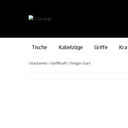
Zum
Inhalt
springen
Tische
Kabelzüge
Griffe
Kra
Pro- & Supinat
Startseite
/
Griffkraft
/ Finger Gurt
Cupping
Rising
Multi-Tool