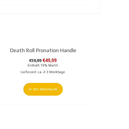
gebot!
Death Roll Pronation Handle
Ursprünglicher
Aktueller
€
49,99
€
59,99
Preis
Preis
Enthält 19% MwSt.
war:
ist:
Lieferzeit: ca. 2-3 Werktage
€59,99
€49,99.
In den Warenkorb