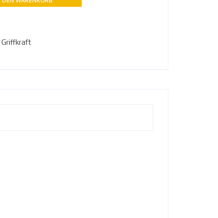
N DEN WARENKORB
,
Griffkraft