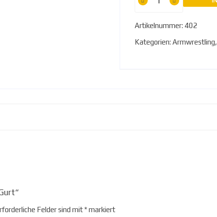
Gurt
I
Menge
Artikelnummer:
402
Kategorien:
Armwrestling
 Gurt“
rforderliche Felder sind mit
*
markiert